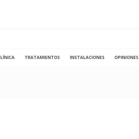
a Jueves de 09:00 a 19:30
976 21 35 67
s de 09:00 a 15:00
admin@clinicalosarcos.es
LÍNICA
TRATAMIENTOS
INSTALACIONES
OPINIONES