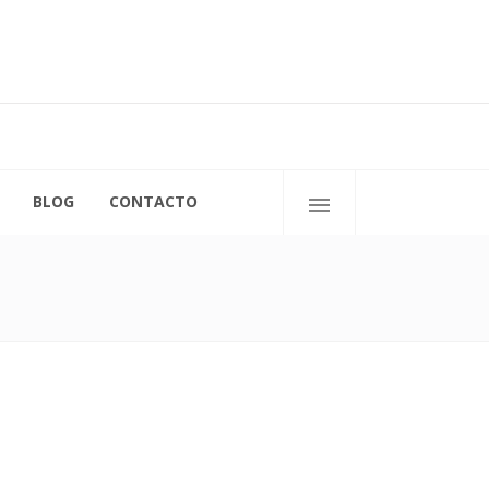
C/ San Ignacio de Loyola, 11
50009 Zaragoza
BLOG
CONTACTO