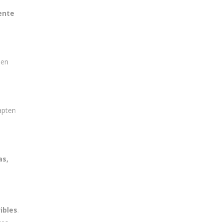
ente
 en
apten
as,
ibles
.