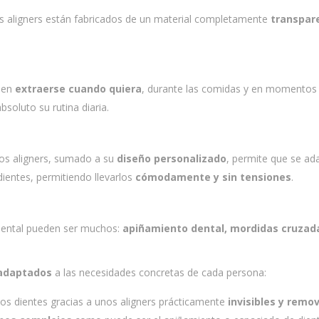
os aligners están fabricados de un material completamente
transpar
den
extraerse cuando quiera
, durante las comidas y en momentos
soluto su rutina diaria.
los aligners, sumado a su
diseño personalizado
, permite que se ad
dientes, permitiendo llevarlos
cómodamente y sin tensiones
.
dental pueden ser muchos:
apiñamiento dental, mordidas cruzad
 adaptados
a las necesidades concretas de cada persona:
os dientes gracias a unos aligners prácticamente
invisibles y remov