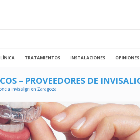
a Jueves de 09:00 a 19:30
976 21 35 67
s de 09:00 a 15:00
admin@clinicalosarcos.es
LÍNICA
TRATAMIENTOS
INSTALACIONES
OPINIONES
RCOS – PROVEEDORES DE INVISAL
oncia Invisalign en Zaragoza