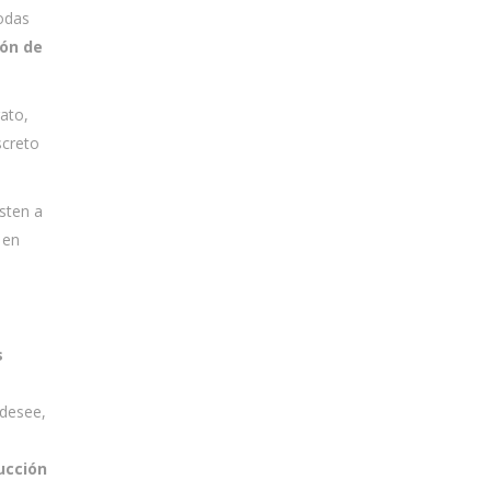
todas
ión de
rato,
screto
sten a
 en
s
desee,
ucción