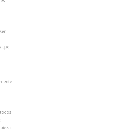
tes
ser
s que
vamente
 todos
a
mpieza