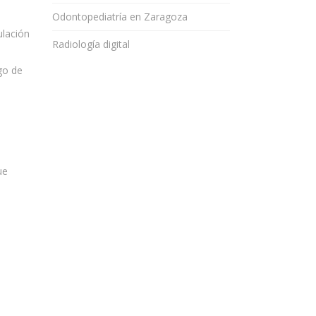
Odontopediatría en Zaragoza
ulación
Radiología digital
go de
ue