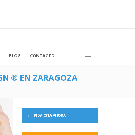
C/ San Ignacio de Loyola, 11
50009 Zaragoza
BLOG
CONTACTO
IGN ® EN ZARAGOZA
PIDA CITA AHORA