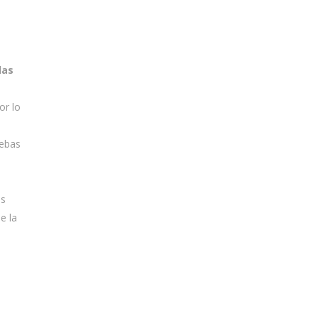
las
or lo
uebas
os
e la