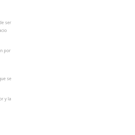
de ser
acio
en por
que se
r y la
s