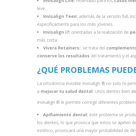
Invisalign Lite:
reservado para los
casos me
leve.
Invisalign Teen:
además de la versión full, in
específicamente para los más jóvenes.
Invisalign i7:
orientadas a la realización de
pe
más corta.
Vivera Retainers:
se trata del
complemento 
conserve los resultados
del tratamiento y el as
¿QUÉ PROBLEMAS PUEDE
La ortodoncia invisible Invisalign ® no solo te perm
a
mejorar tu salud dental
. Unos dientes bien a
Invisalign ® le permite corregir diferentes probl
Apiñamiento dental:
este problema se prod
los dientes, lo que provoca que estos se apiñen 
estético, provocará una mayor probabilidad de des