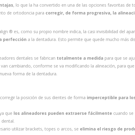
ntajas
, lo que la ha convertido en una de las opciones favoritas de 
ento de ortodoncia para
corregir, de forma progresiva, la alineac
salign ® es, como su propio nombre indica, la casi invisibilidad del apa
la perfección
a la dentadura. Esto permite que quede mucho más di
ineadores dentales se fabrican
totalmente a medida
para que se aju
se van cambiando, conforme se va modificando la alineación, para que
 nueva forma de la dentadura.
 corregir la posición de sus dientes de forma
imperceptible para lo
 ya que
los alineadores pueden extraerse fácilmente
cuando se 
 dental.
ario utilizar brackets, topes o arcos, se
elimina el riesgo de prod