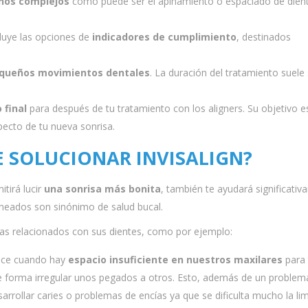
nos complejos
como puede ser el apiñamiento o espaciado de dien
cluye las opciones de
indicadores de cumplimiento
, destinados
queños movimientos dentales
. La duración del tratamiento suele 
final
para después de tu tratamiento con los aligners. Su objetivo e
pecto de tu nueva sonrisa.
 SOLUCIONAR INVISALIGN?
itirá lucir
una sonrisa más bonita
, también te ayudará significati
lineados son sinónimo de salud bucal.
emas relacionados con sus dientes, como por ejemplo:
uce cuando hay
espacio insuficiente en nuestros maxilares
para
de forma irregular unos pegados a otros. Esto, además de un problem
arrollar caries o problemas de encías ya que se dificulta mucho la li