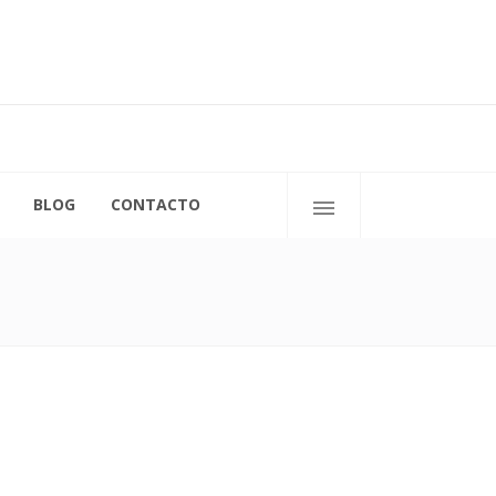
C/ San Ignacio de Loyola, 11
50009 Zaragoza
BLOG
CONTACTO