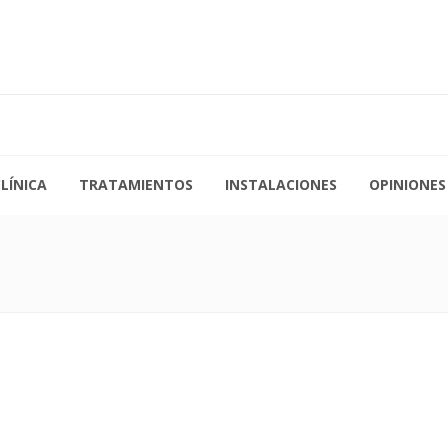
a Jueves de 09:00 a 19:30
976 21 35 67
s de 09:00 a 15:00
admin@clinicalosarcos.es
LÍNICA
TRATAMIENTOS
INSTALACIONES
OPINIONES