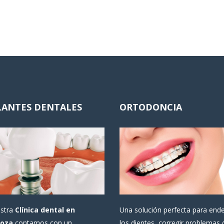
LANTES DENTALES
ORTODONCIA
estra
Clínica dental en
Una solución perfecta para end
oza
contamos con un
los dientes, corregir problemas 