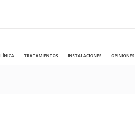
a Jueves de 09:00 a 19:30
976 21 35 67
s de 09:00 a 15:00
admin@clinicalosarcos.es
LÍNICA
TRATAMIENTOS
INSTALACIONES
OPINIONES