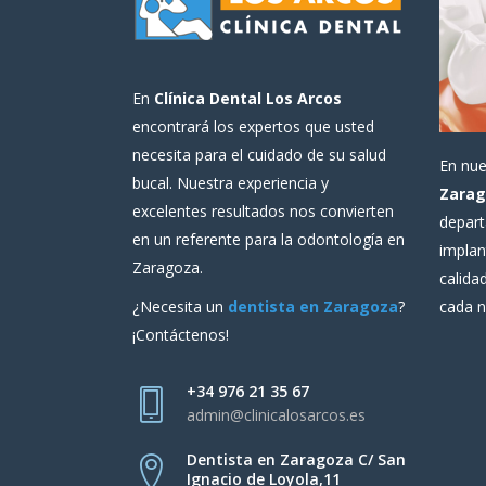
En
Clínica Dental Los Arcos
encontrará los expertos que usted
necesita para el cuidado de su salud
En nu
bucal. Nuestra experiencia y
Zarag
excelentes resultados nos convierten
depart
en un referente para la odontología en
implan
Zaragoza.
calida
cada n
¿Necesita un
dentista en Zaragoza
?
¡Contáctenos!
+34 976 21 35 67
admin@clinicalosarcos.es
Dentista en Zaragoza C/ San
Ignacio de Loyola,11