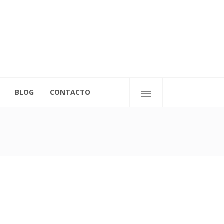
C/ San Ignacio de Loyola, 11
50009 Zaragoza
BLOG
CONTACTO