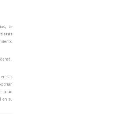
ías, te
tistas
imiento
dental.
 encías
podrían
ar a un
l en su