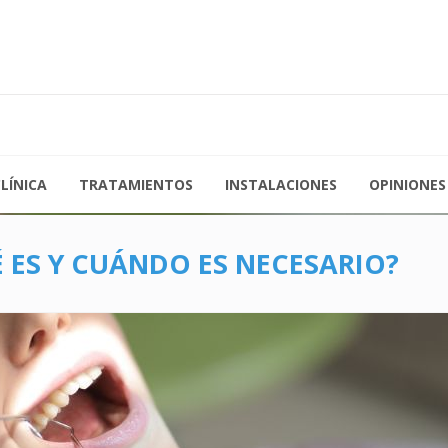
a Jueves de 09:00 a 19:30
976 21 35 67
s de 09:00 a 15:00
admin@clinicalosarcos.es
LÍNICA
TRATAMIENTOS
INSTALACIONES
OPINIONES
 ES Y CUÁNDO ES NECESARIO?