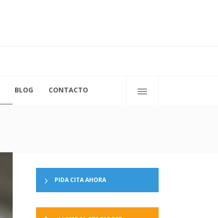
C/ San Ignacio de Loyola, 11
50009 Zaragoza
BLOG
CONTACTO
PIDA CITA AHORA