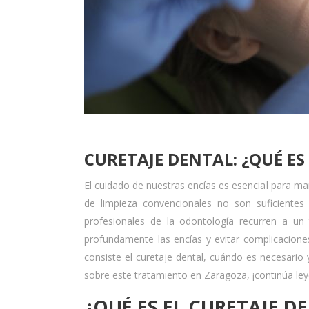
CURETAJE DENTAL: ¿QUÉ ES
El cuidado de nuestras encías es esencial para 
de limpieza convencionales no son suficientes
profesionales de la odontología recurren a un
profundamente las encías y evitar complicacio
consiste el curetaje dental, cuándo es necesario 
sobre este tratamiento en Zaragoza, ¡continúa le
¿QUÉ ES EL CURETAJE D