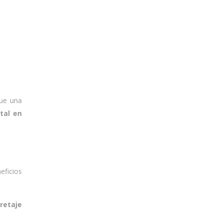
que una
ntal en
eficios
retaje