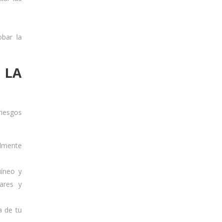
bar la
 LA
riesgos
almente
uíneo y
ares y
a de tu