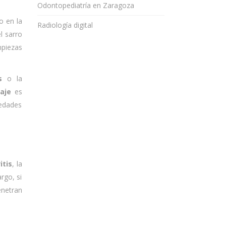
Odontopediatría en Zaragoza
o en la
Radiología digital
l sarro
mpiezas
s
o la
aje
es
medades
itis
, la
rgo, si
enetran