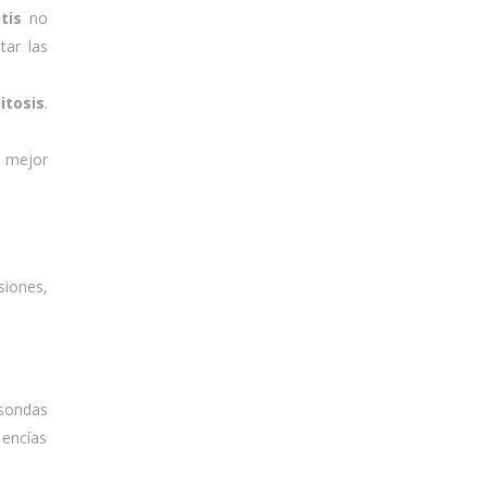
tis
no
tar las
itosis
.
n mejor
siones,
 sondas
 encías