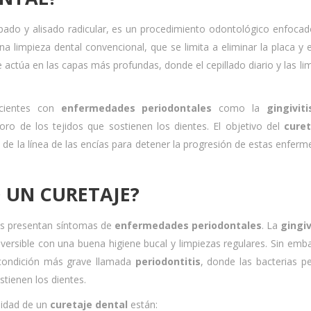
ado y alisado radicular, es un procedimiento odontológico enfocad
na limpieza dental convencional, que se limita a eliminar la placa y e
je actúa en las capas más profundas, donde el cepillado diario y las li
acientes con
enfermedades periodontales
como la
gingiviti
ioro de los tejidos que sostienen los dientes. El objetivo del
curet
o de la línea de las encías para detener la progresión de estas enfer
 UN CURETAJE?
as presentan síntomas de
enfermedades periodontales
. La
gingiv
eversible con una buena higiene bucal y limpiezas regulares. Sin emba
 condición más grave llamada
periodontitis
, donde las bacterias p
tienen los dientes.
esidad de un
curetaje dental
están: