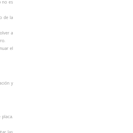
o no es
o de la
olver a
ro.
nuar el
ación y
 placa.
tar las