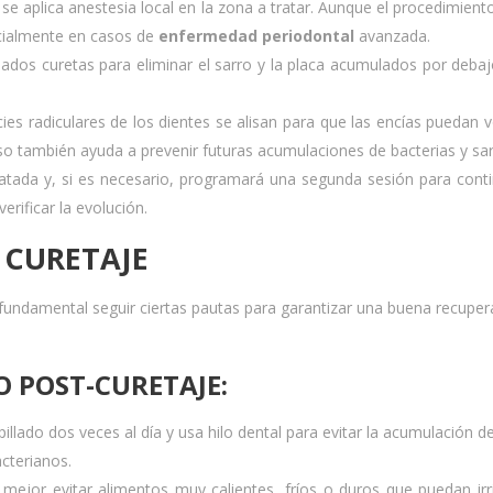
 se aplica anestesia local en la zona a tratar. Aunque el procedimient
cialmente en casos de
enfermedad periodontal
avanzada.
mados curetas para eliminar el sarro y la placa acumulados por debaj
icies radiculares de los dientes se alisan para que las encías puedan v
so también ayuda a prevenir futuras acumulaciones de bacterias y sar
ratada y, si es necesario, programará una segunda sesión para conti
erificar la evolución.
 CURETAJE
 fundamental seguir ciertas pautas para garantizar una buena recuper
O POST-CURETAJE:
pillado dos veces al día y usa hilo dental para evitar la acumulación de
cterianos.
 mejor evitar alimentos muy calientes, fríos o duros que puedan irri