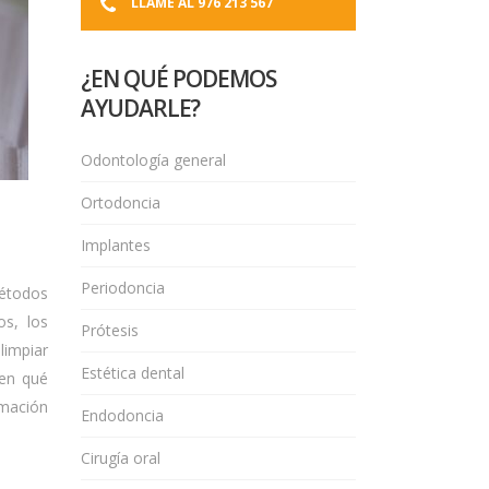
LLAME AL 976 213 567
¿EN QUÉ PODEMOS
AYUDARLE?
Odontología general
Ortodoncia
Implantes
Periodoncia
métodos
os, los
Prótesis
limpiar
Estética dental
 en qué
rmación
Endodoncia
Cirugía oral