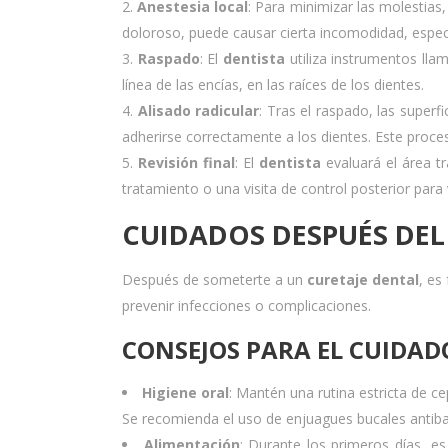
Anestesia local
: Para minimizar las molestias,
doloroso, puede causar cierta incomodidad, espe
Raspado
: El
dentista
utiliza instrumentos lla
línea de las encías, en las raíces de los dientes.
Alisado radicular
: Tras el raspado, las superf
adherirse correctamente a los dientes. Este proce
Revisión final
: El
dentista
evaluará el área t
tratamiento o una visita de control posterior para v
CUIDADOS DESPUÉS DEL
Después de someterte a un
curetaje dental
, es
prevenir infecciones o complicaciones.
CONSEJOS PARA EL CUIDAD
Higiene oral
: Mantén una rutina estricta de ce
Se recomienda el uso de enjuagues bucales antiba
Alimentación
: Durante los primeros días, es