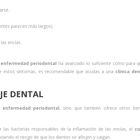
arse.
ientes parecen más largos).
las encías.
a
enfermedad periodontal
ha avanzado lo suficiente como para 
o de estos síntomas, es recomendable que acudas a una
clínica de
JE DENTAL
a
enfermedad periodontal
, sino que también ofrece otros ben
ar las bacterias responsables de la inflamación de las encías, el
cu
ciendo el riesgo de que los dientes se aflojen y caigan.